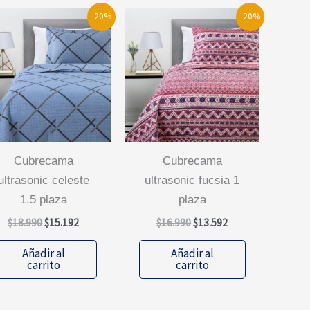
-20%
-20%
cubrecama
cubrecama
ultrasonic celeste
ultrasonic fucsia 1
1.5 plaza
plaza
El
El
El
El
$
18.990
$
15.192
$
16.990
$
13.592
precio
precio
precio
precio
original
actual
original
actual
Añadir al
Añadir al
era:
es:
era:
es:
carrito
carrito
$18.990.
$15.192.
$16.990.
$13.592.