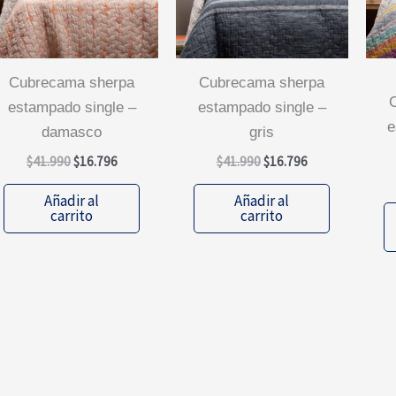
cubrecama sherpa
cubrecama sherpa
cubrecama 
estampado single –
estampado single –
e
damasco
gris
El
El
El
El
$
41.990
$
16.796
$
41.990
$
16.796
precio
precio
precio
precio
original
actual
original
actual
Añadir al
Añadir al
era:
es:
era:
es:
carrito
carrito
$41.990.
$16.796.
$41.990.
$16.796.