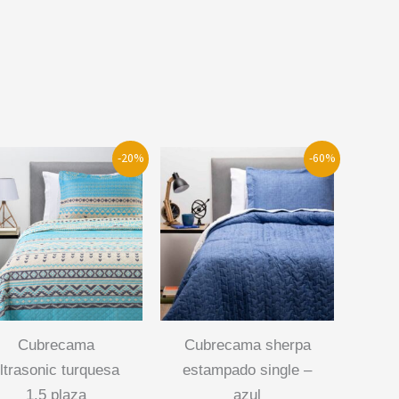
-20%
-60%
cubrecama
cubrecama sherpa
ltrasonic turquesa
estampado single –
1.5 plaza
azul