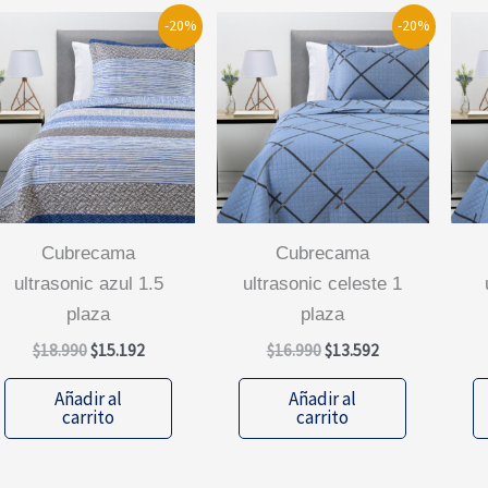
-20%
-20%
cubrecama
cubrecama
ultrasonic azul 1.5
ultrasonic celeste 1
plaza
plaza
El
El
El
El
$
18.990
$
15.192
$
16.990
$
13.592
precio
precio
precio
precio
original
actual
original
actual
Añadir al
Añadir al
era:
es:
era:
es:
carrito
carrito
$18.990.
$15.192.
$16.990.
$13.592.