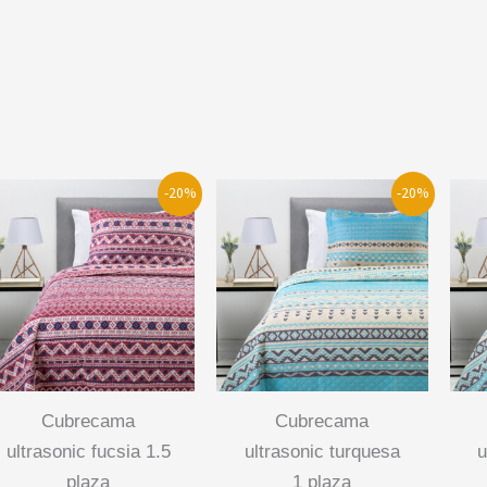
-20%
-20%
cubrecama
cubrecama
ultrasonic fucsia 1.5
ultrasonic turquesa
u
plaza
1 plaza