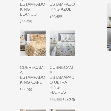
ESTAMPADO
ESTAMPADO
KING
KING AZUL
BLANCO
$
44.490
$
44.490
CUBRECAM
CUBRECAM
A
A
ESTAMPADO
ESTAMAPAD
KING CAFÉ
O ULTRA
KING
$
44.490
FLORES
E
E
$
26.490
$
13.245
l
l
p
p