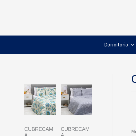
Ir
al
contenido
Dormitorio
CUBRECAM
CUBRECAM
Mo
A
A