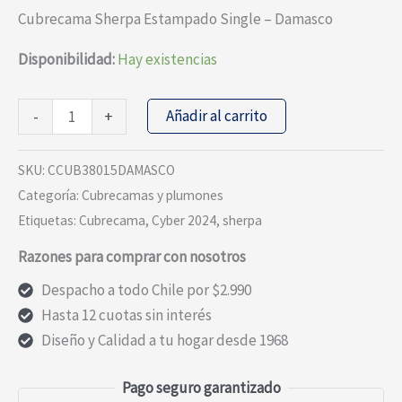
precio
precio
Cubrecama Sherpa Estampado Single – Damasco
original
actual
era:
es:
Disponibilidad:
Hay existencias
$41.990.
$16.796.
Cubrecama
Añadir al carrito
-
+
Sherpa
Estampado
SKU:
CCUB38015DAMASCO
Single
Categoría:
Cubrecamas y plumones
-
Etiquetas:
Cubrecama
,
Cyber 2024
,
sherpa
Damasco
Razones para comprar con nosotros
cantidad
Despacho a todo Chile por $2.990
Hasta 12 cuotas sin interés
Diseño y Calidad a tu hogar desde 1968
Pago seguro garantizado