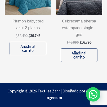
plumon babycord
cubrecama sherpa
azul 2 plazas
estampado single –
gris
El
El
$
52.490
$
36.743
precio
precio
El
El
$
41.990
$
16.796
original
actual
Añadir al
precio
precio
era:
es:
carrito
original
actual
Añadir al
$52.490.
$36.743.
era:
es:
carrito
$41.990.
$16.796.
Copyright © 2026 Textiles Zahr | Diseñado por
Agencia
Ingenium