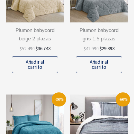
plumon babycord
plumon babycord
beige 2 plazas
gris 1.5 plazas
El
El
El
El
$
52.490
$
36.743
$
41.990
$
29.393
precio
precio
precio
precio
original
actual
original
actual
Añadir al
Añadir al
era:
es:
era:
es:
carrito
carrito
$52.490.
$36.743.
$41.990.
$29.393.
-30%
-60%