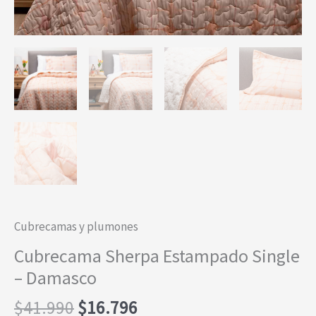
Cubrecamas y plumones
Cubrecama Sherpa Estampado Single
– Damasco
El
El
$
41.990
$
16.796