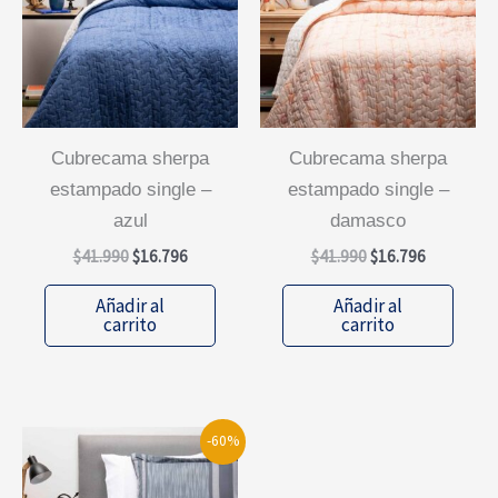
cubrecama sherpa
cubrecama sherpa
estampado single –
estampado single –
azul
damasco
El
El
El
El
$
41.990
$
16.796
$
41.990
$
16.796
precio
precio
precio
precio
original
actual
original
actual
Añadir al
Añadir al
era:
es:
era:
es:
carrito
carrito
$41.990.
$16.796.
$41.990.
$16.796.
-60%