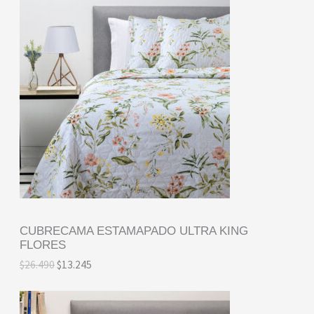
CUBRECAMA ESTAMAPADO ULTRA KING
FLORES
E
E
$
26.490
$
13.245
l
l
p
p
r
r