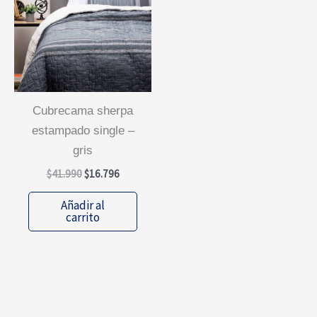
cubrecama sherpa
estampado single –
gris
El
El
$
41.990
$
16.796
precio
precio
original
actual
Añadir al
era:
es:
carrito
$41.990.
$16.796.