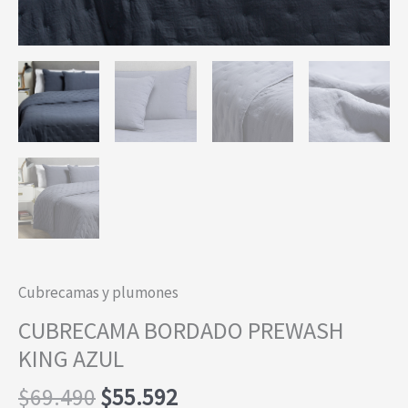
Cubrecamas y plumones
CUBRECAMA BORDADO PREWASH
KING AZUL
El
El
$
69.490
$
55.592