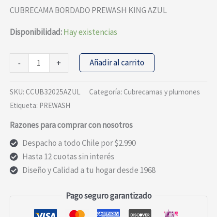
precio
precio
CUBRECAMA BORDADO PREWASH KING AZUL
original
actual
era:
es:
Disponibilidad:
Hay existencias
$69.490.
$55.592.
CUBRECAMA
Añadir al carrito
-
+
BORDADO
PREWASH
SKU:
CCUB32025AZUL
Categoría:
Cubrecamas y plumones
KING
Etiqueta:
PREWASH
AZUL
Razones para comprar con nosotros
cantidad
Despacho a todo Chile por $2.990
Hasta 12 cuotas sin interés
Diseño y Calidad a tu hogar desde 1968
Pago seguro garantizado