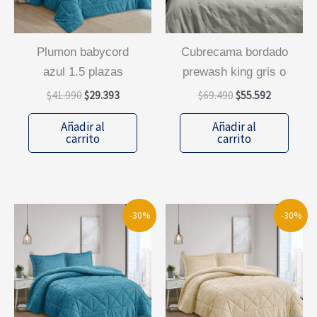
plumon babycord
cubrecama bordado
azul 1.5 plazas
prewash king gris o
El
El
El
El
$
41.990
$
29.393
$
69.490
$
55.592
precio
precio
precio
precio
original
actual
original
actual
Añadir al
Añadir al
era:
es:
era:
es:
carrito
carrito
$41.990.
$29.393.
$69.490.
$55.592.
-30%
-30%