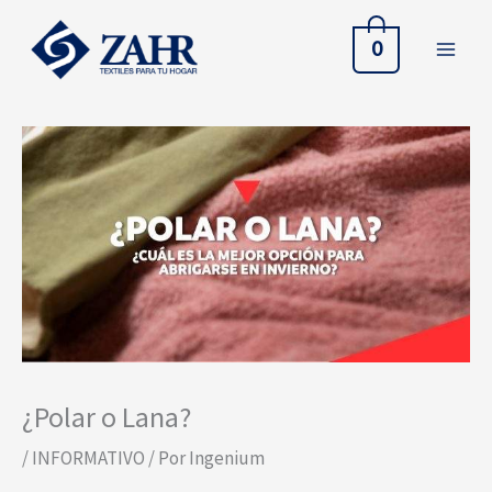
Ir
al
0
contenido
¿Polar o Lana?
/
INFORMATIVO
/ Por
Ingenium