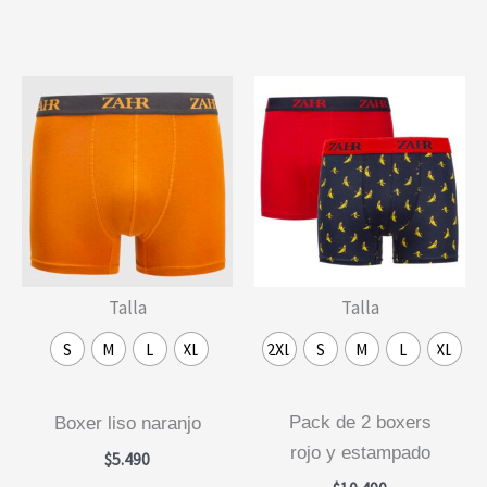
tiene
tiene
múltiples
múlti
variantes.
varia
Las
Las
opciones
opcio
se
se
pueden
pued
elegir
elegi
en
en
la
la
Talla
Talla
página
págin
de
de
S
M
L
XL
2XL
S
M
L
XL
producto
prod
pack de 2 boxers
boxer liso naranjo
rojo y estampado
$
5.490