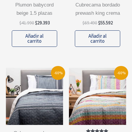
plumon babycord
cubrecama bordado
beige 1.5 plazas
prewash king crema
El
El
El
El
$
41.990
$
29.393
$
69.490
$
55.592
precio
precio
precio
precio
original
actual
original
actual
Añadir al
Añadir al
era:
es:
era:
es:
carrito
carrito
$41.990.
$29.393.
$69.490.
$55.592.
-60%
-60%