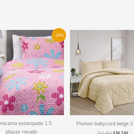
-20%
plumon babycord beige 2
plazas rosado
El
El
$
52.490
$
36.743