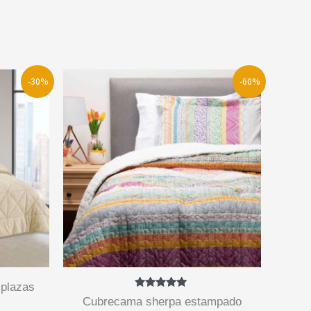
-30%
-60%
 plazas
Valorado
cubrecama sherpa estampado
con