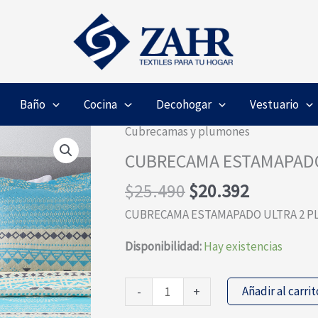
Baño
Cocina
Decohogar
Vestuario
Cubrecamas y plumones
CUBRECAMA ESTAMAPADO
El
El
$
25.490
$
20.392
precio
precio
CUBRECAMA ESTAMAPADO ULTRA 2 P
original
actual
era:
es:
Disponibilidad:
Hay existencias
$25.490.
$20.392.
CUBRECAMA
Añadir al carrit
-
+
ESTAMAPADO