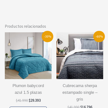
Productos relacionados
-30%
-60%
plumon babycord
cubrecama sherpa
azul 1.5 plazas
estampado single –
gris
El
El
$
41.990
$
29.393
precio
precio
El
El
$
41.990
$
16.796