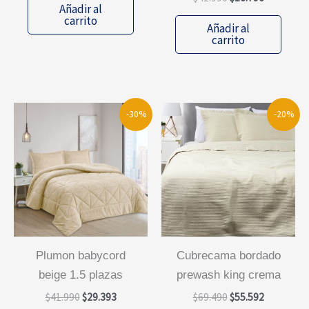
original
actual
Añadir al
precio
precio
era:
es:
carrito
original
actual
Añadir al
$41.990.
$29.393.
era:
es:
carrito
$41.990.
$16.796.
-30%
-20%
plumon babycord
cubrecama bordado
beige 1.5 plazas
prewash king crema
El
El
El
El
$
41.990
$
29.393
$
69.490
$
55.592