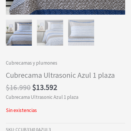
Cubrecamas y plumones
Cubrecama Ultrasonic Azul 1 plaza
El
El
$
16.990
$
13.592
precio
precio
Cubrecama Ultrasonic Azul 1 plaza
original
actual
era:
es:
Sin existencias
$16.990.
$13.592.
SKU:
CCUB33410AZUL3