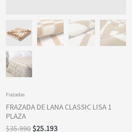
Frazadas
FRAZADA DE LANA CLASSIC LISA 1
PLAZA
El
El
$
35.990
$
25.193