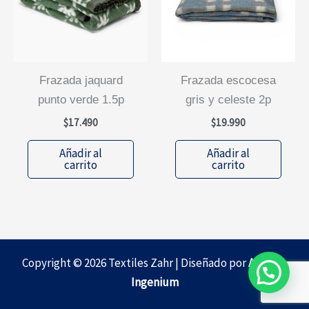
frazada jaquard
frazada escocesa
punto verde 1.5p
gris y celeste 2p
$
17.490
$
19.990
Añadir al
Añadir al
carrito
carrito
Copyright © 2026 Textiles Zahr | Diseñado por
Agencia
Ingenium