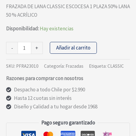
precio
precio
FRAZADA DE LANA CLASSIC ESCOCESA 1 PLAZA 50% LANA
original
actual
50 % ACRÍLICO
era:
es:
$35.990.
$25.193.
Disponibilidad:
Hay existencias
FRAZADA
Añadir al carrito
-
+
DE
LANA
SKU:
PFRA23010
Categoría:
Frazadas
Etiqueta:
CLASSIC
CLASSIC
Razones para comprar con nosotros
LISA
1
Despacho a todo Chile por $2.990
PLAZA
Hasta 12 cuotas sin interés
cantidad
Diseño y Calidad a tu hogar desde 1968
Pago seguro garantizado