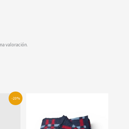
a valoración.
-20%