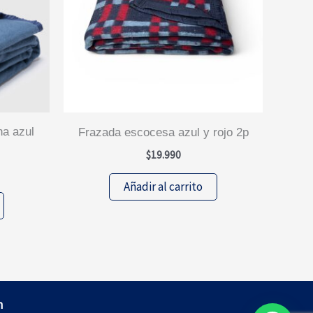
frazada escocesa azul y rojo 2p
$
19.990
Añadir al carrito
cio
ual
.792.
m