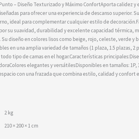
unto – Diseño Texturizado y Máximo ConfortAporta calidez y e
señadas para ofrecer una experiencia de descanso superior. S
rno, ideal para complementar cualquier estilo de decoración.Fa
por su suavidad, durabilidad y excelente capacidad térmica, ma
Su diseño en colores lisos como beige, rojo, celeste, verde y
es en una amplia variedad de tamaños (1 plaza, 1.5 plazas, 2 p
todo tipo de camas en el hogar.Características principales:Di
doraColores elegantes y versátilesDisponibles en tamaños: 1P, 1
spacio con una frazada que combina estilo, calidad y confort e
2 kg
210 × 200 × 1 cm