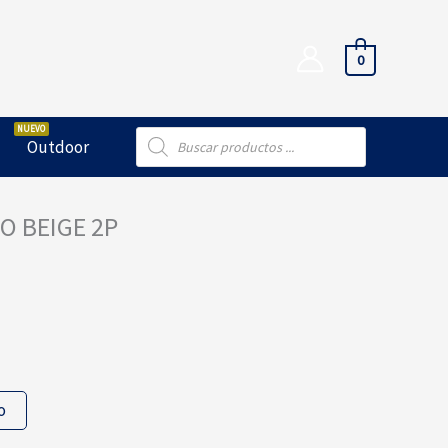
0
Búsqueda
Outdoor
de
productos
O BEIGE 2P
o