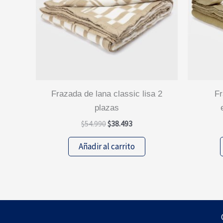
frazada de lana classic lisa 2
frazada de lana classic
plazas
El
El
$
54.990
$
38.493
precio
precio
original
actual
Añadir al carrito
era:
es:
$54.990.
$38.493.