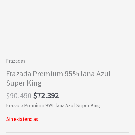
Frazadas
Frazada Premium 95% lana Azul
Super King
El
El
$
90.490
$
72.392
precio
precio
Frazada Premium 95% lana Azul Super King
original
actual
era:
es:
Sin existencias
$90.490.
$72.392.