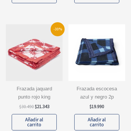
-30%
frazada jaquard
frazada escocesa
punto rojo king
azul y negro 2p
El
El
$
30.490
$
21.343
$
19.990
precio
precio
original
actual
Añadir al
Añadir al
era:
es:
carrito
carrito
$30.490.
$21.343.