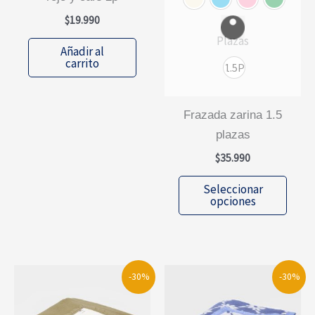
$
19.990
Plazas
Añadir al
carrito
1.5P
frazada zarina 1.5
plazas
$
35.990
Este
Seleccionar
prod
opciones
tiene
múlti
varia
Las
-30%
-30%
opcio