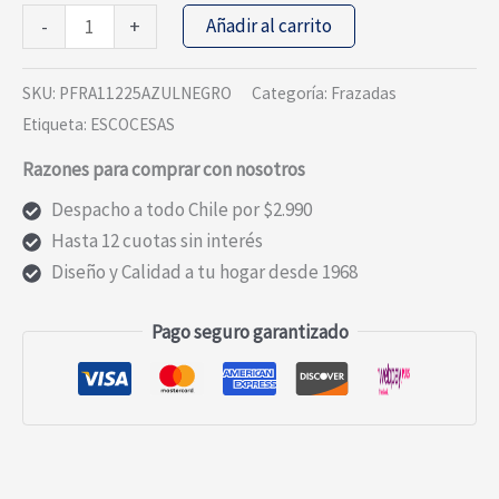
FRAZADA
Añadir al carrito
-
+
ESCOCESA
AZUL
SKU:
PFRA11225AZULNEGRO
Categoría:
Frazadas
Y
Etiqueta:
ESCOCESAS
NEGRO
Razones para comprar con nosotros
KING
cantidad
Despacho a todo Chile por $2.990
Hasta 12 cuotas sin interés
Diseño y Calidad a tu hogar desde 1968
Pago seguro garantizado