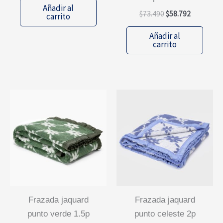
Añadir al
El
El
$
73.490
$
58.792
carrito
precio
precio
original
actual
Añadir al
era:
es:
carrito
$73.490.
$58.792.
frazada jaquard
frazada jaquard
punto verde 1.5p
punto celeste 2p