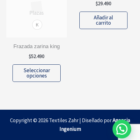
$
29.490
Plazas
Añadir al
carrito
K
frazada zarina king
$
52.490
Este
Seleccionar
producto
opciones
tiene
múltiples
variantes.
Las
opciones
Copyright © 2026 Textiles Zahr | Diseñado por
Agencia
se
Ingenium
pueden