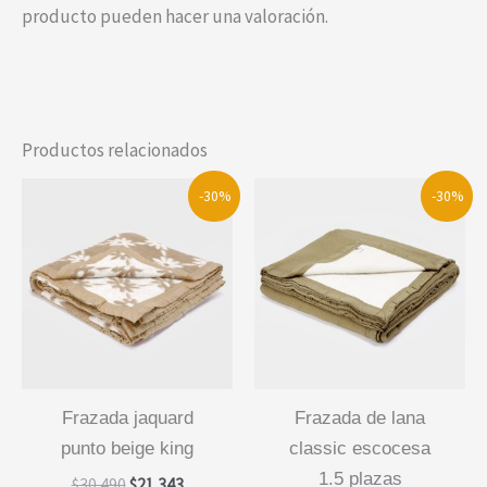
producto pueden hacer una valoración.
Productos relacionados
-30%
-30%
frazada jaquard
frazada de lana
punto beige king
classic escocesa
1.5 plazas
El
El
$
30.490
$
21.343