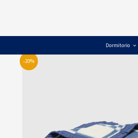
Ir
al
contenido
Dormitorio
-20%