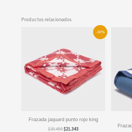
Productos relacionados
-30%
frazada jaquard punto rojo king
frazada premium 95% lana azul
El
El
$
30.490
$
21.343