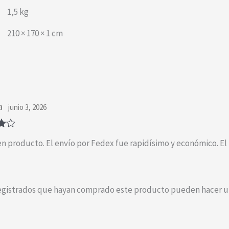
1,5 kg
210 × 170 × 1 cm
a
junio 3, 2026
o
 producto. El envío por Fedex fue rapidísimo y económico. El p
 5
registrados que hayan comprado este producto pueden hacer un