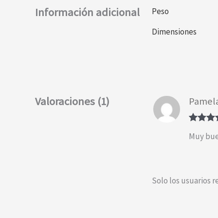
Información adicional
Peso
Dimensiones
Valoraciones (1)
Pamel
Valorad
Muy buen
con
4
de
Solo los usuarios 