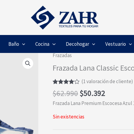
Baño
Cocina
Decohogar
Vestuario
Frazadas
Frazada Lana Classic Esc
(
1
valoración de cliente)
Valorado
1
El
El
$
62.990
$
50.392
con
4.00
precio
precio
de 5 en
Frazada Lana Premium Escocesa Azul 1
base a
original
actual
valoración
de un
era:
es:
Sin existencias
cliente
$62.990.
$50.392.