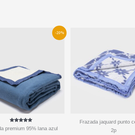
-20%
frazada jaquard punto celeste
Valorado
2p
con
5.00