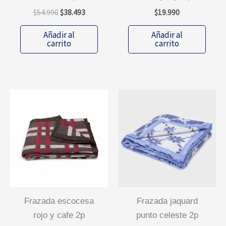
El
El
$
54.990
$
38.493
$
19.990
precio
precio
original
actual
Añadir al
Añadir al
era:
es:
carrito
carrito
$54.990.
$38.493.
frazada escocesa
frazada jaquard
rojo y cafe 2p
punto celeste 2p