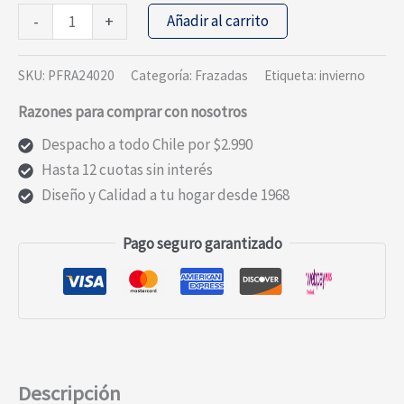
Frazada
Añadir al carrito
-
+
Lana
Classic
SKU:
PFRA24020
Categoría:
Frazadas
Etiqueta:
invierno
Escocesa
Razones para comprar con nosotros
Azul
50%
Despacho a todo Chile por $2.990
Lana
Hasta 12 cuotas sin interés
2
Diseño y Calidad a tu hogar desde 1968
Plazas
cantidad
Pago seguro garantizado
Descripción