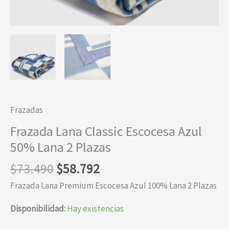
Frazadas
Frazada Lana Classic Escocesa Azul
50% Lana 2 Plazas
El
El
$
73.490
$
58.792
precio
precio
Frazada Lana Premium Escocesa Azul 100% Lana 2 Plazas
original
actual
era:
es:
Disponibilidad:
Hay existencias
$73.490.
$58.792.