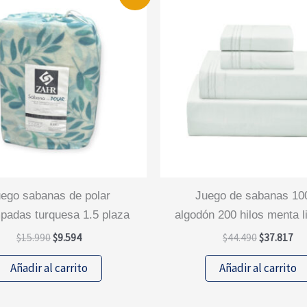
juego de sabanas 100%
padas turquesa 1.5 plaza
algodón 200 hilos menta l
El
El
El
El
$
15.990
$
9.594
$
44.490
$
37.817
precio
precio
precio
pre
original
actual
original
act
Añadir al carrito
Añadir al carrito
era:
es:
era:
es:
$15.990.
$9.594.
$44.490.
$37