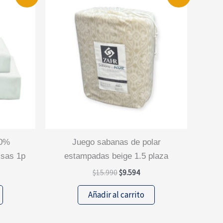
juego sabanas de polar
isas 1p
estampadas beige 1.5 plaza
El
El
$
15.990
$
9.594
cio
precio
precio
ual
original
actual
Añadir al carrito
era:
es:
.817.
$15.990.
$9.594.