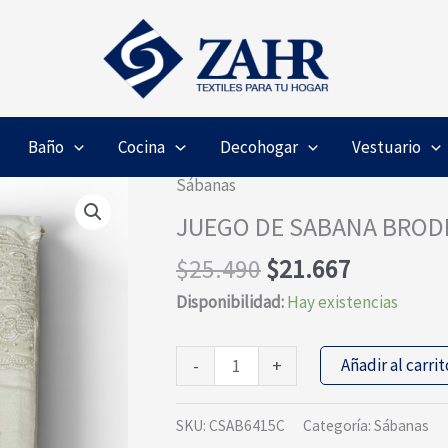
Baño
Cocina
Decohogar
Vestuario
Sábanas
JUEGO DE SABANA BRODE
El
El
$
25.490
$
21.667
precio
precio
Disponibilidad:
Hay existencias
original
actual
era:
es:
JUEGO
Añadir al carrit
-
+
$25.490.
$21.667.
DE
SABANA
SKU:
CSAB6415C
Categoría:
Sábanas
BRODERI