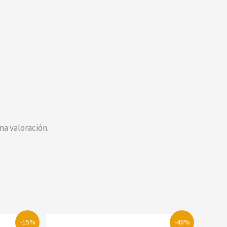
a valoración.
-15%
-40%