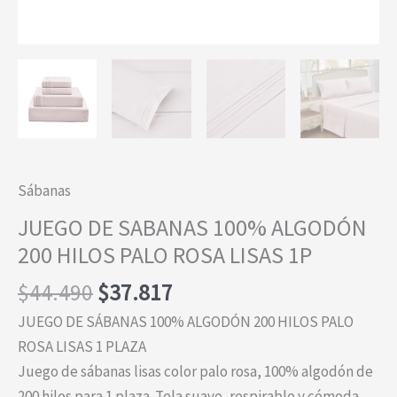
Sábanas
JUEGO DE SABANAS 100% ALGODÓN
200 HILOS PALO ROSA LISAS 1P
El
El
$
44.490
$
37.817
precio
precio
JUEGO DE SÁBANAS 100% ALGODÓN 200 HILOS PALO
original
actual
ROSA LISAS 1 PLAZA
era:
es:
Juego de sábanas lisas color palo rosa, 100% algodón de
$44.490.
$37.817.
200 hilos para 1 plaza. Tela suave, respirable y cómoda