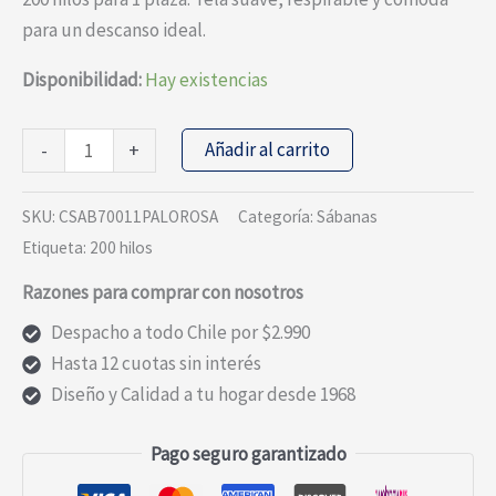
para un descanso ideal.
Disponibilidad:
Hay existencias
JUEGO
Añadir al carrito
-
+
DE
SABANAS
SKU:
CSAB70011PALOROSA
Categoría:
Sábanas
100%
Etiqueta:
200 hilos
ALGODÓN
Razones para comprar con nosotros
200
HILOS
Despacho a todo Chile por $2.990
PALO
Hasta 12 cuotas sin interés
ROSA
Diseño y Calidad a tu hogar desde 1968
LISAS
1P
Pago seguro garantizado
cantidad