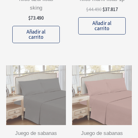
sking
El
El
$
44.490
$
37.817
precio
precio
$
73.490
original
actual
Añadir al
era:
es:
carrito
Añadir al
$44.490.
$37.817.
carrito
juego de sabanas
juego de sabanas