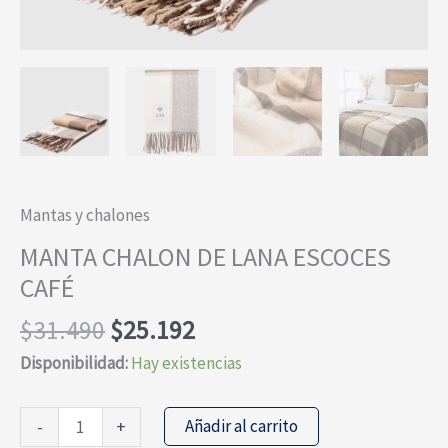
Mantas y chalones
MANTA CHALON DE LANA ESCOCES
CAFÉ
El
El
$
31.490
$
25.192
precio
precio
Disponibilidad:
Hay existencias
original
actual
era:
es:
MANTA
Añadir al carrito
-
+
$31.490.
$25.192.
CHALON