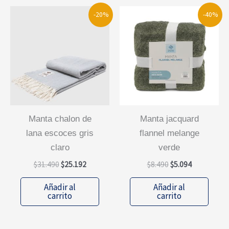
-20%
-40%
manta chalon de
manta jacquard
lana escoces gris
flannel melange
claro
verde
El
El
El
El
$
31.490
$
25.192
$
8.490
$
5.094
precio
precio
precio
precio
original
actual
original
actual
Añadir al
Añadir al
era:
es:
era:
es:
carrito
carrito
$31.490.
$25.192.
$8.490.
$5.094.