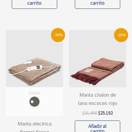
era:
es:
era:
es:
carrito
carrito
$8.490.
$5.094.
$31.490.
$25.192.
-30%
-20%
Color
manta chalon de
lana escoces rojo
El
El
$
31.490
$
25.192
precio
precio
original
actual
manta electrica
Añadir al
era:
es:
carrito