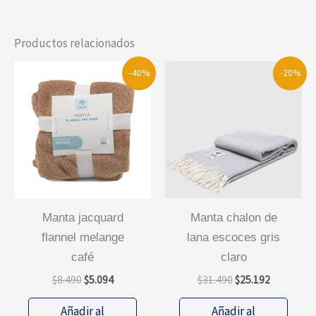
Productos relacionados
-40%
-20%
manta jacquard
manta chalon de
flannel melange
lana escoces gris
café
claro
El
El
El
El
$
8.490
$
5.094
$
31.490
$
25.192
precio
precio
precio
precio
original
actual
original
actual
Añadir al
Añadir al