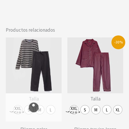
Productos relacionados
-30%
Talla
Talla
XXL
XXL
S
M
L
S
M
L
XL
REGULAR
REGULAR