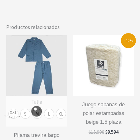
Productos relacionados
-40%
Talla
juego sabanas de
XXL
polar estampadas
S
M
L
XL
REGULAR
beige 1.5 plaza
El
El
$
15.990
$
9.594
pijama trevira largo
precio
precio