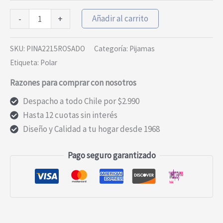
PIJAMA
Añadir al carrito
-
+
POLAR
ESTAMPADO
SKU:
PINA2215ROSADO
Categoría:
Pijamas
LARGO
Etiqueta:
Polar
NIÑA
Razones para comprar con nosotros
ROSADO
cantidad
Despacho a todo Chile por $2.990
Hasta 12 cuotas sin interés
Diseño y Calidad a tu hogar desde 1968
Pago seguro garantizado