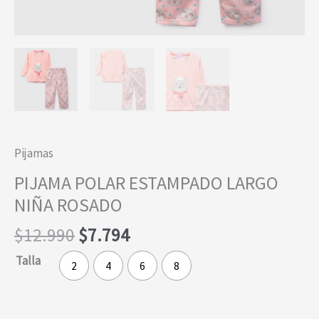
Pijamas
PIJAMA POLAR ESTAMPADO LARGO
NIÑA ROSADO
El
El
$
12.990
$
7.794
precio
precio
Talla
2
4
6
8
original
actual
era:
es:
$12.990.
$7.794.