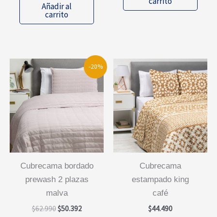
carrito
original
actual
Añadir al
$41.990.
$29.393.
era:
es:
carrito
$44.490.
$35.592.
-20%
cubrecama bordado
cubrecama
prewash 2 plazas
estampado king
malva
café
El
El
$
62.990
$
50.392
$
44.490