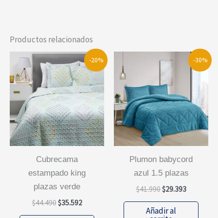
Productos relacionados
-20%
-30%
cubrecama
plumon babycord
estampado king
azul 1.5 plazas
plazas verde
El
El
$
41.990
$
29.393
precio
precio
El
El
$
44.490
$
35.592
original
actual
Añadir al
precio
precio
era:
es: