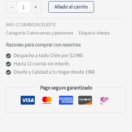
PLUMON
Añadir al carrito
-
+
ESTAMPADO
CON
SKU:
CCUB40025CELESTE
SHERPA
Categoría:
Cubrecamas y plumones
Etiqueta:
sherpa
KING
Razones para comprar con nosotros
CELESTE
cantidad
Despacho a todo Chile por $2.990
Hasta 12 cuotas sin interés
Diseño y Calidad a tu hogar desde 1968
Pago seguro garantizado