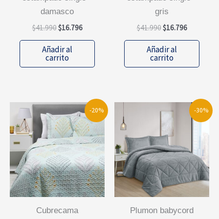
damasco
gris
El
El
El
El
$
41.990
$
16.796
$
41.990
$
16.796
precio
precio
precio
precio
original
actual
original
actual
Añadir al
Añadir al
era:
es:
era:
es:
carrito
carrito
$41.990.
$16.796.
$41.990.
$16.796.
-20%
-30%
cubrecama
plumon babycord