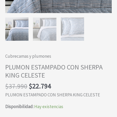
Cubrecamas y plumones
PLUMON ESTAMPADO CON SHERPA
KING CELESTE
El
El
$
37.990
$
22.794
precio
precio
PLUMON ESTAMPADO CON SHERPA KING CELESTE
original
actual
era:
es:
Disponibilidad:
Hay existencias
$37.990.
$22.794.