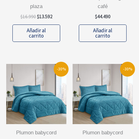
plaza
café
El
El
$
16.990
$
13.592
$
44.490
precio
precio
original
actual
Añadir al
Añadir al
era:
es:
carrito
carrito
$16.990.
$13.592.
-30%
-30%
plumon babycord
plumon babycord