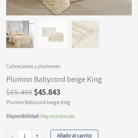
Cubrecamas y plumones
Plumon Babycord beige King
El
El
$
65.490
$
45.843
precio
precio
Plumon Babycord beige King
original
actual
era:
es:
Disponibilidad:
Hay existencias
$65.490.
$45.843.
Plumon
Añadir al carrito
-
+