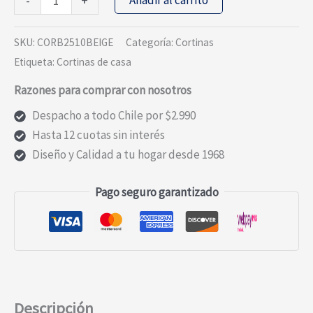
-
+
2
CORTINAS
SKU:
CORB2510BEIGE
Categoría:
Cortinas
BLACKOUT
Etiqueta:
Cortinas de casa
NEW
Razones para comprar con nosotros
PETRA
BEIGE
Despacho a todo Chile por $2.990
cantidad
Hasta 12 cuotas sin interés
Diseño y Calidad a tu hogar desde 1968
Pago seguro garantizado
Descripción