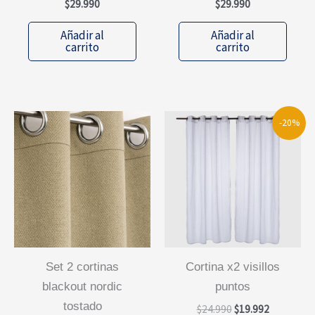
$
29.990
$
29.990
Añadir al
Añadir al
carrito
carrito
-20%
set 2 cortinas
cortina x2 visillos
blackout nordic
puntos
tostado
El
El
$
24.990
$
19.992