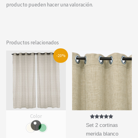
producto pueden hacer una valoración.
Productos relacionados
-20%
Color
Valorado
set 2 cortinas
con
5.00
merida blanco
de 5