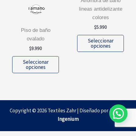
alfombra de baño
Tamano
lineas antidelizante
Unico
colores
$
5.990
piso de baño
Este
ovalado
Seleccionar
prod
opciones
$
9.990
tiene
Este
múlti
Seleccionar
producto
opciones
varia
tiene
Las
múltiples
opcio
variantes.
se
Las
pued
opciones
Copyright © 2026 Textiles Zahr | Diseñado por
Agencia
elegi
se
Ingenium
en
pueden
la
elegir