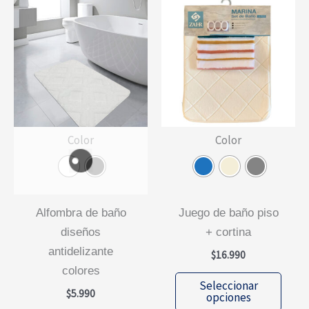
Color
Color
alfombra de baño
juego de baño piso
diseños
+ cortina
antidelizante
$
16.990
colores
Este
Seleccionar
$
5.990
prod
opciones