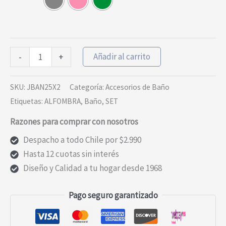
Set
Añadir al carrito
-
+
de
Baño
SKU:
JBAN25X2
Categoría:
Accesorios de Baño
Dispensador
Etiquetas:
ALFOMBRA
,
Baño
,
SET
de
Razones para comprar con nosotros
Jabon
y
Despacho a todo Chile por $2.990
Vaso
Hasta 12 cuotas sin interés
de
Diseño y Calidad a tu hogar desde 1968
Vidrio
Colores
Pago seguro garantizado
cantidad