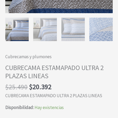
Cubrecamas y plumones
CUBRECAMA ESTAMAPADO ULTRA 2
PLAZAS LINEAS
El
El
$
25.490
$
20.392
precio
precio
CUBRECAMA ESTAMAPADO ULTRA 2 PLAZAS LINEAS
original
actual
era:
es:
Disponibilidad:
Hay existencias
$25.490.
$20.392.