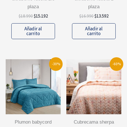
plaza
plaza
El
El
El
El
$
18.990
$
15.192
$
16.990
$
13.592
precio
precio
precio
precio
original
actual
original
actual
Añadir al
Añadir al
era:
es:
era:
es:
carrito
carrito
$18.990.
$15.192.
$16.990.
$13.592.
-30%
-60%
plumon babycord
cubrecama sherpa