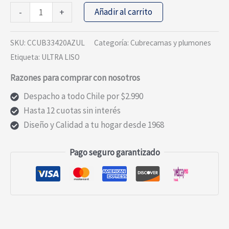
CUBRECAMA
Añadir al carrito
-
+
ESTAMAPADO
ULTRA
SKU:
CCUB33420AZUL
Categoría:
Cubrecamas y plumones
2
Etiqueta:
ULTRA LISO
PLAZAS
Razones para comprar con nosotros
LINEAS
cantidad
Despacho a todo Chile por $2.990
Hasta 12 cuotas sin interés
Diseño y Calidad a tu hogar desde 1968
Pago seguro garantizado