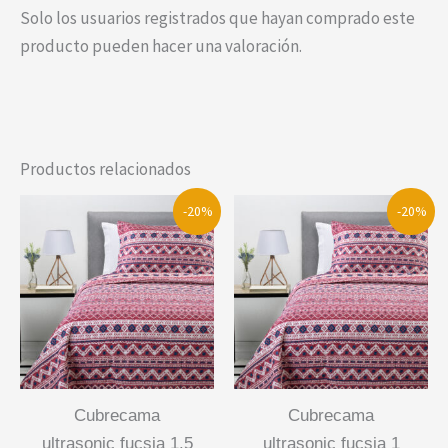
Solo los usuarios registrados que hayan comprado este
producto pueden hacer una valoración.
Productos relacionados
-20%
-20%
cubrecama
cubrecama
ultrasonic fucsia 1.5
ultrasonic fucsia 1