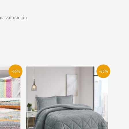
a valoración.
-60%
-30%