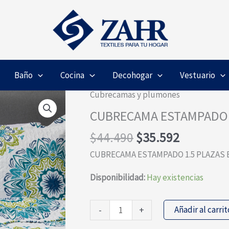
Baño
Cocina
Decohogar
Vestuario
Cubrecamas y plumones
CUBRECAMA ESTAMPADO 
El
El
$
44.490
$
35.592
precio
precio
CUBRECAMA ESTAMPADO 1.5 PLAZAS
original
actual
era:
es:
Disponibilidad:
Hay existencias
$44.490.
$35.592.
CUBRECAMA
Añadir al carrit
-
+
ESTAMPADO