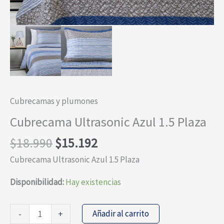
Cubrecamas y plumones
Cubrecama Ultrasonic Azul 1.5 Plaza
El
El
$
18.990
$
15.192
precio
precio
Cubrecama Ultrasonic Azul 1.5 Plaza
original
actual
era:
es:
Disponibilidad:
Hay existencias
$18.990.
$15.192.
Cubrecama
Añadir al carrito
-
+