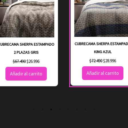
CUBRECAMA SHERPA ESTAMPA
CUBRECAMA SHERPA ESTAMPADO
KING AZUL
2 PLAZAS GRIS
El
El
$
72.490
$
28.996
El
El
$
67.490
$
26.996
precio
precio
precio
precio
Añadir al carrito
Añadir al carrito
original
actual
original
actual
era:
es:
era:
es:
$72.490.
$28.996
$67.490.
$26.996.