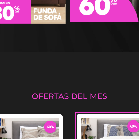
OFERTAS DEL MES
60%
60%
60%
60% de descuento