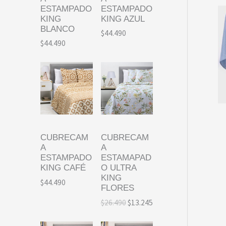
ESTAMPADO
ESTAMPADO
KING
KING AZUL
BLANCO
$
44.490
$
44.490
CUBRECAM
CUBRECAM
A
A
ESTAMPADO
ESTAMAPAD
KING CAFÉ
O ULTRA
KING
$
44.490
FLORES
E
E
$
26.490
$
13.245
l
l
p
p