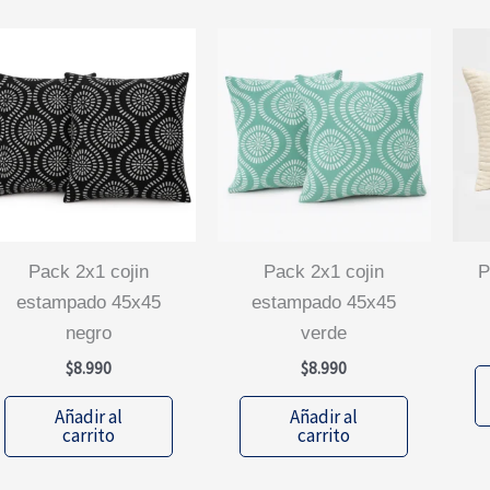
pack 2x1 cojin
pack 2x1 cojin
pack 2x1 cojin fau
estampado 45x45
estampado 45x45
negro
verde
$
8.990
$
8.990
Añadir al
Añadir al
carrito
carrito