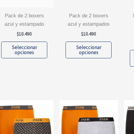
pack de 2 boxers
pack de 2 boxers
pac
azul y estampado
azul y estampados
$
10.490
$
10.490
Este
Este
Seleccionar
Seleccionar
producto
producto
opciones
opciones
tiene
tiene
múltiples
múltiples
variantes.
variantes.
Las
Las
opciones
opciones
se
se
pueden
pueden
elegir
elegir
en
en