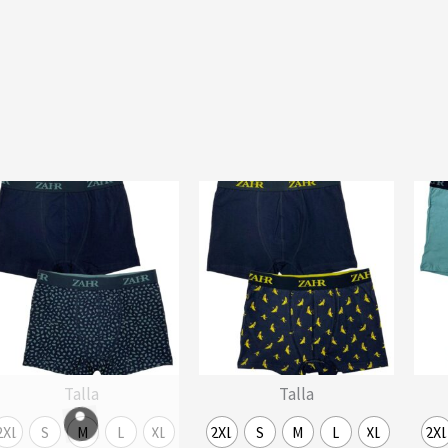
Talla
Talla
2XL
S
M
L
XL
2XL
S
M
L
XL
2X