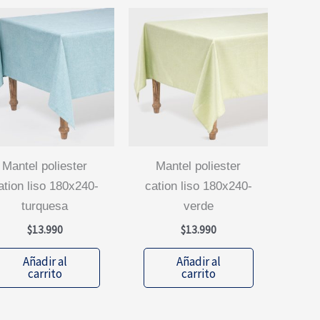
mantel poliester
mantel poliester
ation liso 180x240-
cation liso 180x240-
turquesa
verde
$
13.990
$
13.990
Añadir al
Añadir al
carrito
carrito