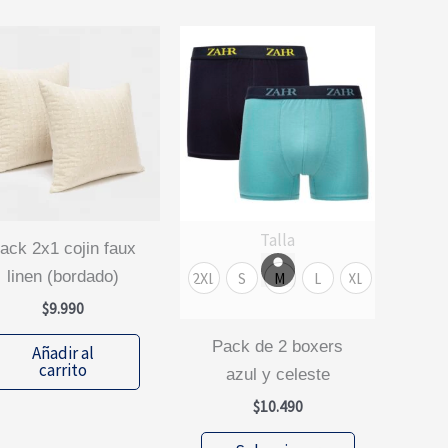
Talla
x
linen (bordado)
2XL
S
M
L
XL
$
9.990
pack de 2 boxers
Añadir al
carrito
azul y celeste
$
10.490
Este