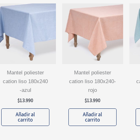
mantel poliester
mantel poliester
cation liso 180x240
cation liso 180x240-
c
-azul
rojo
$
13.990
$
13.990
Añadir al
Añadir al
carrito
carrito