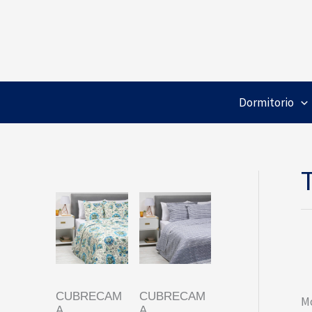
Ir
al
contenido
Dormitorio
CUBRECAM
CUBRECAM
Mo
A
A