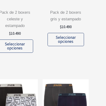
k de 2 boxers
pack de 2 boxers
celeste y
gris y estampado
estampado
$
10.490
$
10.490
Este
Seleccionar
Este
producto
opciones
Seleccionar
producto
tiene
opciones
tiene
múltiples
múltiples
variantes.
variantes.
Las
Las
opciones
opciones
se
se
pueden
pueden
elegir
elegir
en