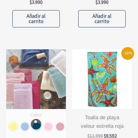
$
3.990
$
3.990
Añadir al
Añadir al
carrito
carrito
-20%
Color
toalla de playa
velour estrella roja
El
El
$
11.990
$
9.592