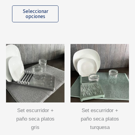
Este
Seleccionar
producto
opciones
tiene
múltiples
variantes.
Las
opciones
se
pueden
elegir
en
la
página
set escurridor +
set escurridor +
de
paño seca platos
paño seca platos
producto
gris
turquesa