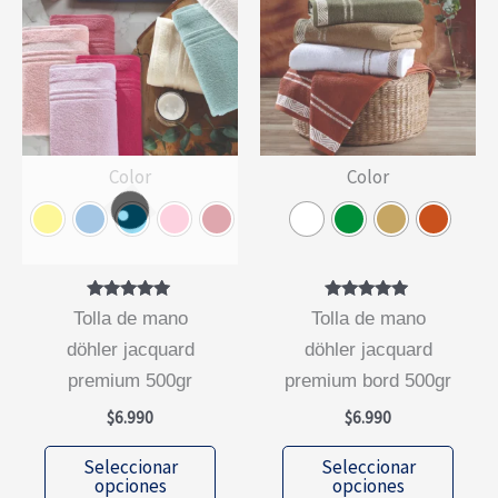
se
pued
elegi
en
la
Color
Color
págin
de
prod
Valorado
Valorado
tolla de mano
tolla de mano
con
con
5.00
5.00
döhler jacquard
döhler jacquard
de 5
de 5
premium 500gr
premium bord 500gr
$
6.990
$
6.990
Este
Este
Seleccionar
Seleccionar
producto
prod
opciones
opciones