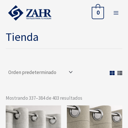
Ir
al
0
contenido
Tienda
Mostrando 337–384 de 403 resultados