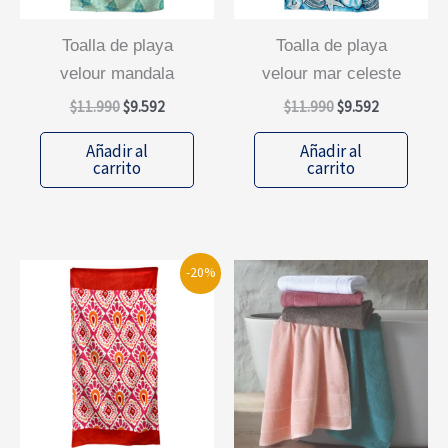
la
página
toalla de playa
toalla de playa
de
velour mandala
velour mar celeste
producto
El
El
El
El
$
11.990
$
9.592
$
11.990
$
9.592
precio
precio
precio
precio
original
actual
original
actual
Añadir al
Añadir al
era:
es:
era:
es:
carrito
carrito
$11.990.
$9.592.
$11.990.
$9.592.
-20%