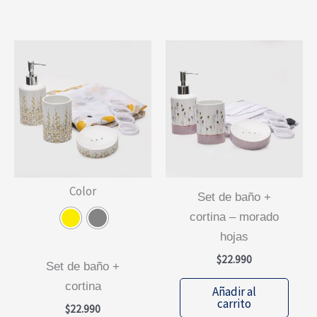
múltiples
variantes.
Las
opciones
se
pueden
elegir
en
la
Color
página
set de baño +
de
cortina – morado
producto
hojas
$
22.990
set de baño +
cortina
Añadir al
carrito
$
22.990