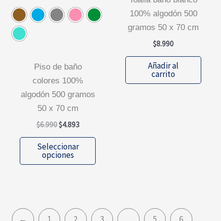
de
prod
100% algodón 500
producto
gramos 50 x 70 cm
$
8.990
Añadir al
piso de baño
carrito
colores 100%
algodón 500 gramos
50 x 70 cm
El
El
$
6.990
$
4.893
precio
precio
Este
original
actual
Seleccionar
era:
es:
producto
opciones
$6.990.
$4.893.
tiene
múltiples
variantes.
Las
←
1
2
3
…
5
6