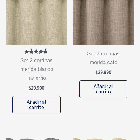
set 2 cortinas
Valorado
set 2 cortinas
merida café
con
5.00
merida blanco
de 5
$
29.990
invierno
Añadir al
$
29.990
carrito
Añadir al
carrito