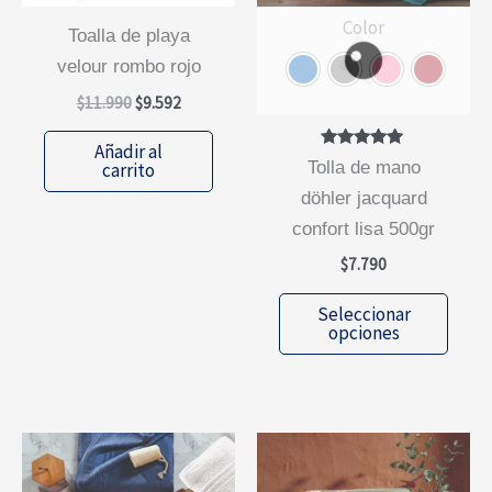
Color
toalla de playa
velour rombo rojo
El
El
$
11.990
$
9.592
precio
precio
original
actual
Añadir al
Valorado
era:
es:
tolla de mano
carrito
con
$11.990.
$9.592.
5.00
döhler jacquard
de 5
confort lisa 500gr
$
7.790
Este
Seleccionar
prod
opciones
tiene
múlti
varia
Las
opcio