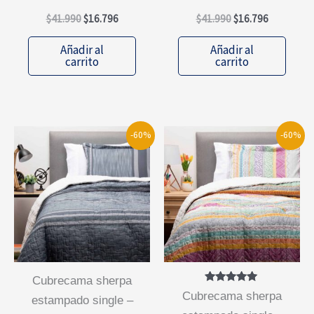
El
El
El
El
$
41.990
$
16.796
$
41.990
$
16.796
precio
precio
precio
precio
original
actual
original
actual
Añadir al
Añadir al
era:
es:
era:
es:
carrito
carrito
$41.990.
$16.796.
$41.990.
$16.796.
-60%
-60%
cubrecama sherpa
Valorado
cubrecama sherpa
estampado single –
con
5.00